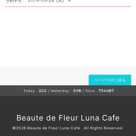
×
2019-05-28 (火)
予約不可
ページTOPに戻る
Today :
220
| Yesterday :
308
| Total :
734487
Beaute de Fleur Luna Cafe
©2026
Beaute de Fleur Luna Cafe
. All Rights Reserved.