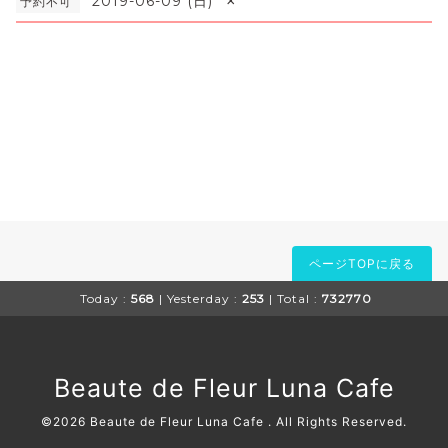
×
2019-06-09 (日)
予約不可
ページTOPに戻る
Today :
568
| Yesterday :
253
| Total :
732770
Beaute de Fleur Luna Cafe
©2026
Beaute de Fleur Luna Cafe
. All Rights Reserved.