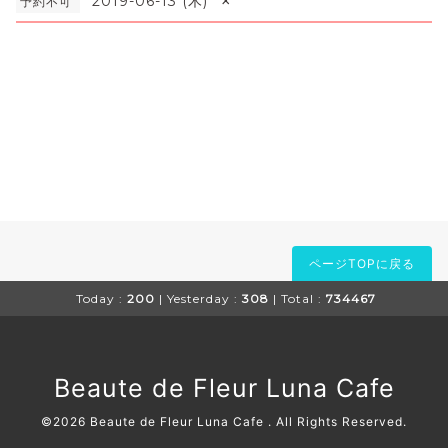
×
2019-06-13 (木)
予約不可
ページTOPに戻る
Today :
200
| Yesterday :
308
| Total :
734467
Beaute de Fleur Luna Cafe
©2026
Beaute de Fleur Luna Cafe
. All Rights Reserved.