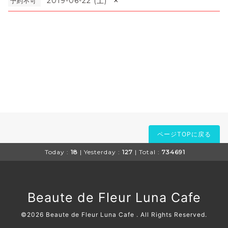
×
2019-06-22 (土)
予約不可
ページTOPに戻る
Today :
18
| Yesterday :
127
| Total :
734691
Beaute de Fleur Luna Cafe
©2026
Beaute de Fleur Luna Cafe
. All Rights Reserved.