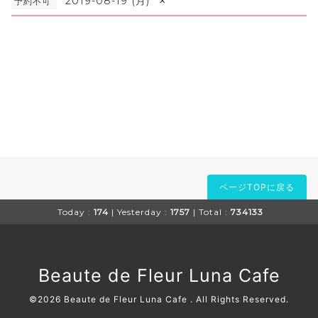
×
2019-08-19 (月)
予約不可
ページTOPに戻る
Today :
174
| Yesterday :
1757
| Total :
734133
Beaute de Fleur Luna Cafe
©2026
Beaute de Fleur Luna Cafe
. All Rights Reserved.