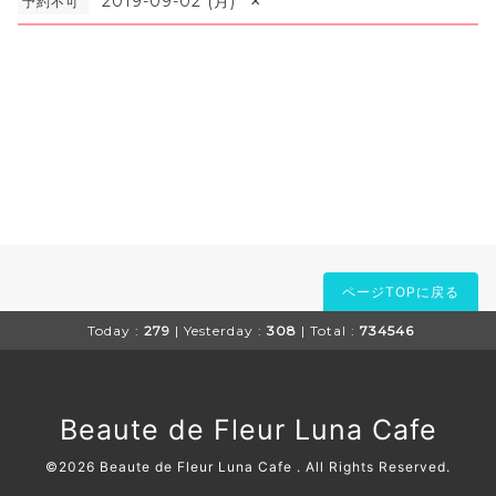
×
2019-09-02 (月)
予約不可
ページTOPに戻る
Today :
279
| Yesterday :
308
| Total :
734546
Beaute de Fleur Luna Cafe
©2026
Beaute de Fleur Luna Cafe
. All Rights Reserved.