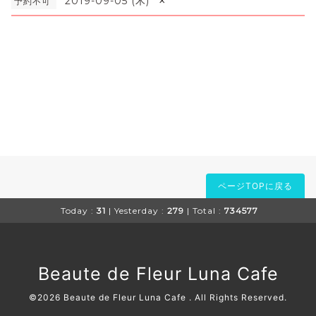
×
2019-09-05 (木)
予約不可
ページTOPに戻る
Today :
31
| Yesterday :
279
| Total :
734577
Beaute de Fleur Luna Cafe
©2026
Beaute de Fleur Luna Cafe
. All Rights Reserved.