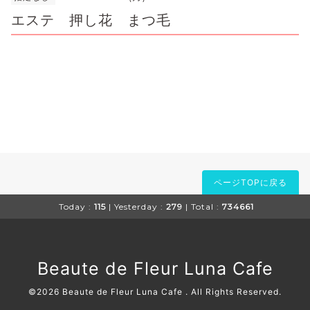
エステ 押し花 まつ毛
ページTOPに戻る
Today :
115
| Yesterday :
279
| Total :
734661
Beaute de Fleur Luna Cafe
©2026
Beaute de Fleur Luna Cafe
. All Rights Reserved.