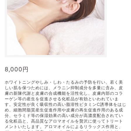
8,000
円
ホワイトニングやしみ・しわ・たるみの予防を行い、若く美
しい肌を保つためには、メラニン抑制成分を多量に含み、皮
膚の新陳代謝と皮膚の合成機能を活性化し、皮膚内部のコラ
ーゲン等の産生を促進させる化粧品が有効といわれていま
す。安定性が良く吸収性の高い脂溶性ビタミンC誘導体をはじ
め、細胞間脂質産生促進作用や皮膚の再生促進作用のある成
分、セラミド等の保湿効果の高い成分が高濃度配合されてい
る化粧品と、高品質なアロマオイルを贅沢に使ってトリート
メントいたします。アロマオイルによるリラックス作用と、