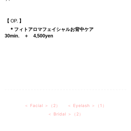
【
OP.
】
＊フィトアロマフェイシャルお背中ケア
30min. ＋ 4,500yen
＜ Facial ＞（2）
＜ Eyelash ＞（1）
＜ Bridal ＞（2）