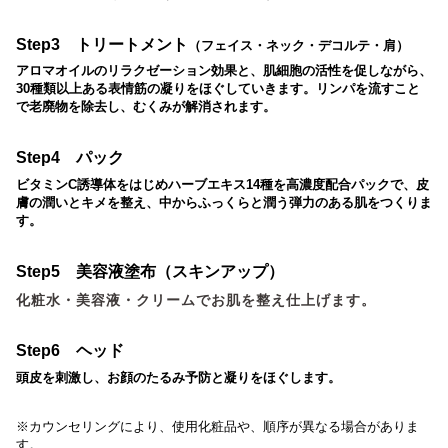
Step3 トリートメント
（
フェイス・ネック・デコルテ・肩）
アロマオイルのリラクゼーション効果と、肌細胞の活性を促しながら、
30種類以上ある表情筋の凝りをほぐしていきます。
リンパを流すこと
で老廃物を除去し、むくみが解消されます。
Step4 パック
ビタミンC誘導体をはじめハーブエキス14種を高濃度配合パックで、皮
膚の潤いとキメを整え、
中からふっくらと潤う弾力のある肌をつくりま
す。
Step5 美容液塗布（スキンアップ）
化粧水・美容液・クリームでお肌を整え仕上げます。
Step6 ヘッド
頭皮を刺激し、お顔のたるみ予防と凝りをほぐします。
※カウンセリングにより、使用化粧品や、順序が異なる場合がありま
す。